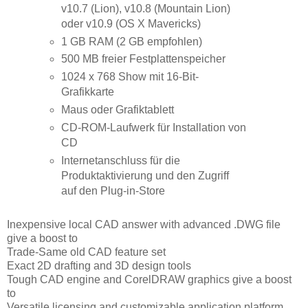
v10.7 (Lion), v10.8 (Mountain Lion)
oder v10.9 (OS X Mavericks)
1 GB RAM (2 GB empfohlen)
500 MB freier Festplattenspeicher
1024 x 768 Show mit 16-Bit-
Grafikkarte
Maus oder Grafiktablett
CD-ROM-Laufwerk für Installation von
CD
Internetanschluss für die
Produktaktivierung und den Zugriff
auf den Plug-in-Store
Inexpensive local CAD answer with advanced .DWG file
give a boost to
Trade-Same old CAD feature set
Exact 2D drafting and 3D design tools
Tough CAD engine and CorelDRAW graphics give a boost
to
Versatile licensing and customizable application platform